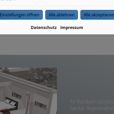
Produkte führender Marken
Sie profitieren von umfassenden
Einstellungen öffnen
Alle ablehnen
Alle akzeptiere
Garantieleistungen
Wir sorgen für die regelmäßige Wartung und
Datenschutz
Impressum
Instandhaltung
Ihr Rundum-sorglos
Sanitär Regenerative