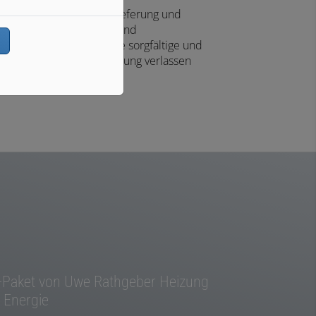
Sie erhalten Planung, Lieferung und
Installation aus einer Hand
n
Sie können sich auf eine sorgfältige und
termingerechte Ausführung verlassen
-Paket von Uwe Rathgeber Heizung
 Energie