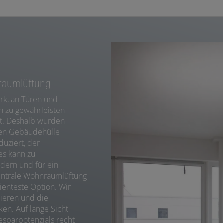
nraumlüftung
rk, an Türen und
h zu gewährleisten –
t. Deshalb wurden
ten Gebäudehülle
uziert, der
es kann zu
ern und für ein
entrale Wohnraumlüftung
enteste Option. Wir
nieren und die
ken. Auf lange Sicht
esparpotenzials recht