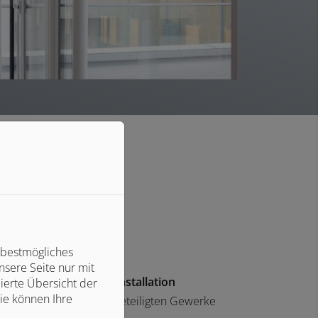
 bestmögliches
sere Seite nur mit
Professionelle Installation
ierte Übersicht der
ie können Ihre
Wir koordinieren alle beteiligten Gewerke
für Sie