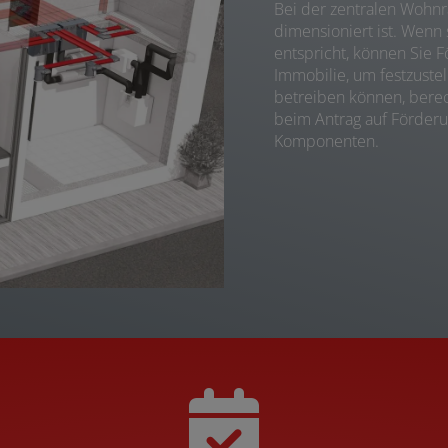
Bei der zentralen Wohnra
dimensioniert ist. Wenn
entspricht, können Sie F
Immobilie, um festzuste
betreiben können, berec
beim Antrag auf Förderun
Komponenten.