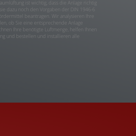
umlüftung ist wichtig, dass die Anlage richtig
 sie dazu noch den Vorgaben der DIN 1946-6
ördermittel beantragen. Wir analysieren Ihre
llen, ob Sie eine entsprechende Anlage
hnen Ihre benötigte Luftmenge, helfen Ihnen
g und bestellen und installieren alle